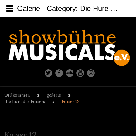
Galerie - Category: Die Hure des Kaisers - Image: Kaiser 12
willkommen
galerie
die hure des kaisers
kaiser 12
Kaiser
12