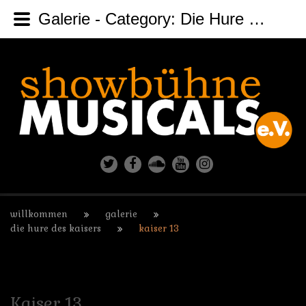
Galerie - Category: Die Hure des Kaisers - Image: Kaiser 13
willkommen
galerie
die hure des kaisers
kaiser 13
Kaiser
13