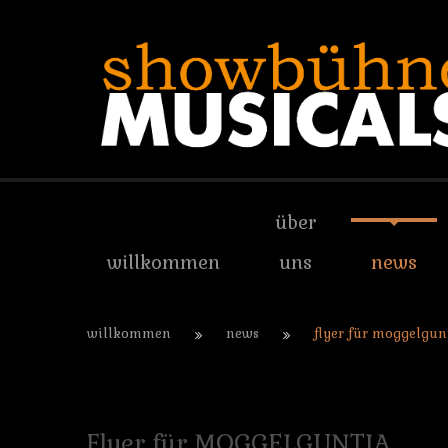
über
willkommen
uns
news
willkommen
news
flyer für moggelgun
Flyer
für
MOGGELGUNTIA